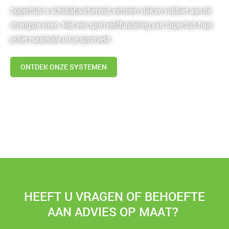
SuperSub is schokabsorberend, extreem vlak en voldoet aan de
strengste eisen. Met een sportveldfundering van SuperSub haal
je het maximale uit je sportveld.
ONTDEK ONZE SYSTEMEN
HEEFT U VRAGEN OF BEHOEFTE
AAN ADVIES OP MAAT?