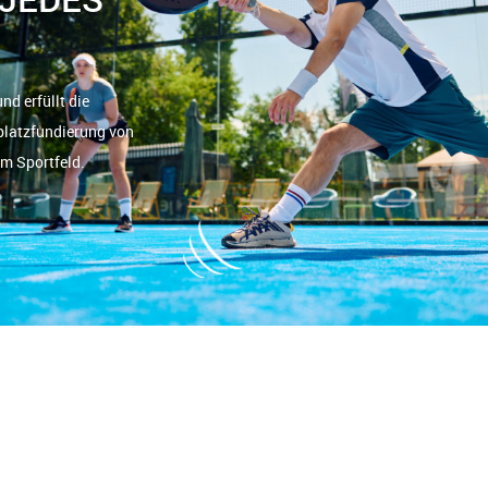
d erfüllt die
platzfundierung von
m Sportfeld.