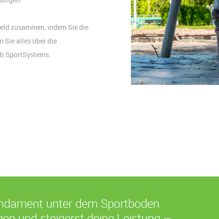
elfeld zusammen, indem Sie die
Sie alles über die
ub SportSystems.
undament unter dem Sportboden
gen und steigerst deine Leistung –