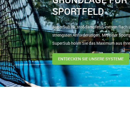
SPORTFELD
SuperSub ist stoßdämpfend, extrem flach un
strengsten Anforderungen. Mit einer Sport
SuperSub holen Sie das Maximum aus Ihre
ENTDECKEN SIE UNSERE SYSTEME