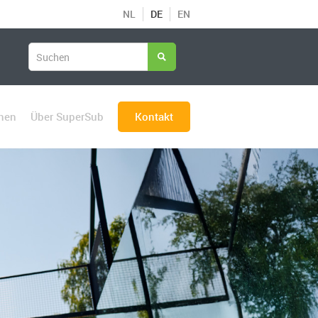
NL
DE
EN
chen
Über SuperSub
Kontakt