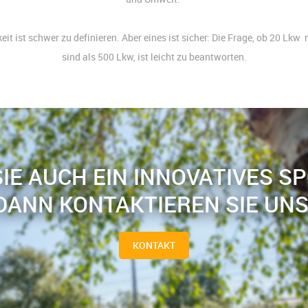
it ist schwer zu definieren. Aber eines ist sicher: Die Frage, ob 20 Lkw
sind als 500 Lkw, ist leicht zu beantworten.
IE AUCH EIN INNOVATIVES S
DANN KONTAKTIEREN SIE UNS
KONTAKT