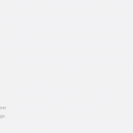
erer
age: