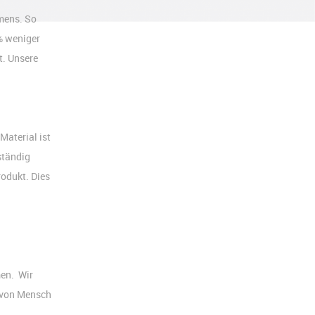
mens. So
% weniger
t. Unsere
aterial ist
ständig
rodukt. Dies
en. Wir
 von Mensch