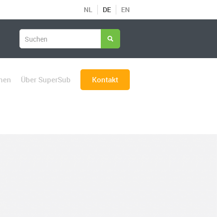
NL
DE
EN
chen
Über SuperSub
Kontakt