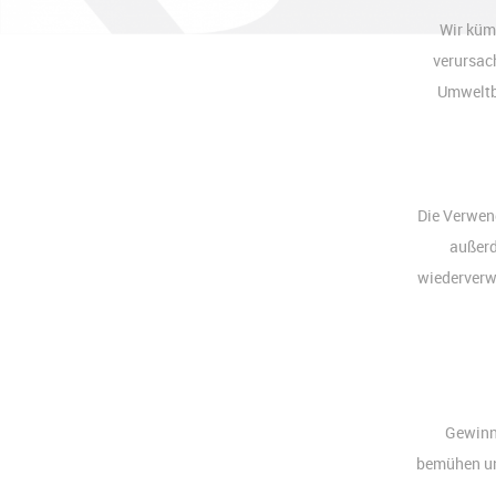
Wir küm
verursac
Umweltbe
Die Verwen
außerd
wiederverwe
Gewinn
bemühen un