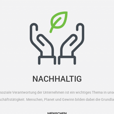
NACHHALTIG
 soziale Verantwortung der Unternehmen ist ein wichtiges Thema in uns
chäftstätigkeit. Menschen, Planet und Gewinn bilden dabei die Grundl
MENSCHEN